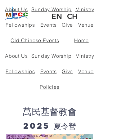
About Us
Sunday Worship
Ministry
EN
CH
Fellowships
Events
Give
Venue
Old Chinese Events
Home
About Us
Sunday Worship
Ministry
Fellowships
Events
Give
Venue
Policies
萬民基督教會
2025 夏令營