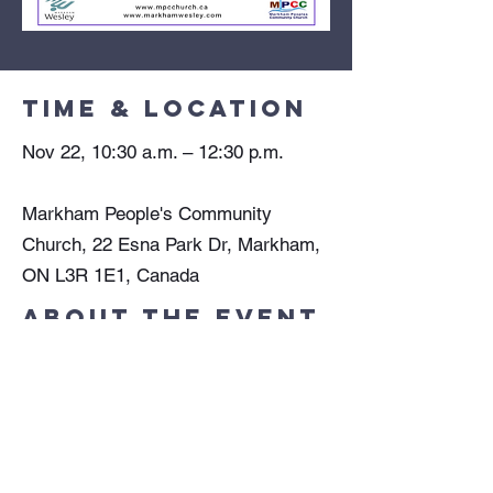
Time & Location
Nov 22, 10:30 a.m. – 12:30 p.m.
Markham People's Community
Church, 22 Esna Park Dr, Markham,
ON L3R 1E1, Canada
About The Event
誠邀55+退休人士參加

第一次聚會:

日期:11月22日(星期三) 時
1