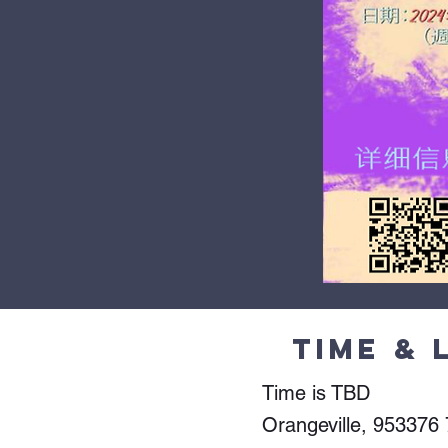
Time & 
Time is TBD
Orangeville, 953376