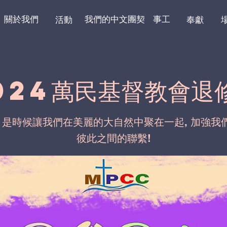
關於我們
我們的中文團契
事工
活動
奉獻
024萬民基督教會退
, 是時候讓我們在美麗的大自然中聚在一起, 加強我
彼此之間的聯繫!