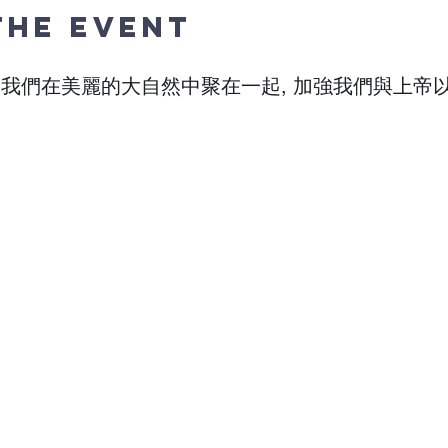
The Event
讓我們在美麗的大自然中聚在一起, 加強我們與上帝
日至7月1日 (週六至週一)

F THE MOTHER OF GOD

ngeville, ON L9W 2Z2, Canada

fgod.ca

、

訊。