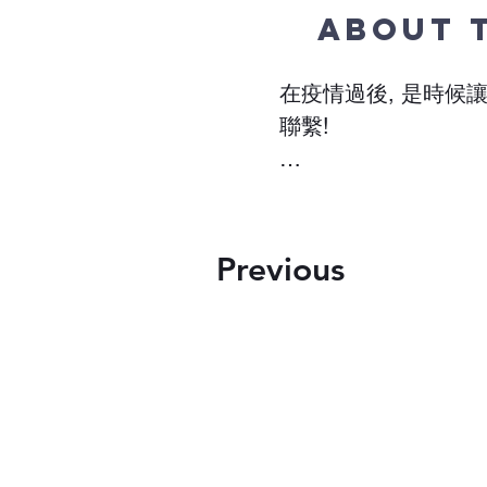
About 
在疫情過後, 是時候
聯繫!

日期: 2024年6月29
1
地點:THE VALLEY O
953376 7 Line E, Ora
Previous
thevalleyofthemothero
稍後將會發佈有關營地
註冊和活動的更多資