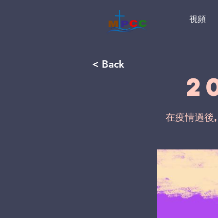
視頻
< Back
2
在疫情過後